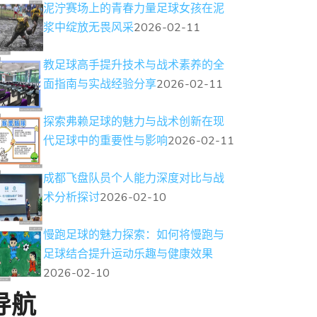
泥泞赛场上的青春力量足球女孩在泥
浆中绽放无畏风采
2026-02-11
教足球高手提升技术与战术素养的全
面指南与实战经验分享
2026-02-11
探索弗赖足球的魅力与战术创新在现
代足球中的重要性与影响
2026-02-11
成都飞盘队员个人能力深度对比与战
术分析探讨
2026-02-10
慢跑足球的魅力探索：如何将慢跑与
足球结合提升运动乐趣与健康效果
2026-02-10
导航