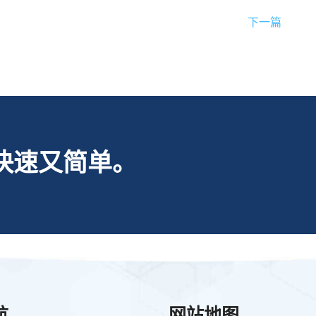
质。
视频回放，对每场比赛进行深入剖析。不论结果如何，都
建议。这种机制不仅能够帮助学员加深印象，还能促使他
平。
，总结自己在实践中的收获与不足。这种自省行为能够帮
其更加明确下一步努力方向。同时，也为教练提供了参考
求。
球高手而言，从基础技术到心理素质，再到实战演练，每
是在日常训练还是实际比赛中，都需不断探索适合自己的
竞技水平，更能为团队贡献力量，实现共同成长。
项运动纯粹热爱的初心，通过持续努力不断超越自我，在
融会贯通，才能够成为真正拥有综合实力的卓越足球运动