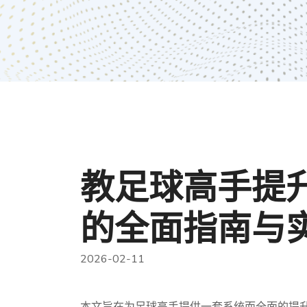
教足球高手提
的全面指南与
2026-02-11