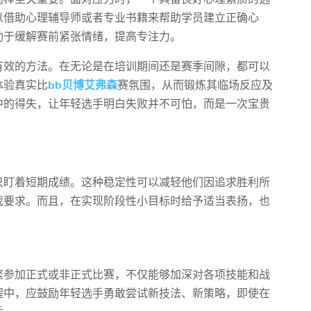
以借助心理辅导师或者专业书籍来帮助学员建立正确心
助于缓解赛前紧张情绪，提高专注力。
有效的方法。在无论是在培训期间还是赛季间隙，都可以
体验真实比
bb贝博艾弗森
赛氛围，从而锻炼其临场反应及
中的得失，让年轻选手明白失败并不可怕，而是一次宝贵