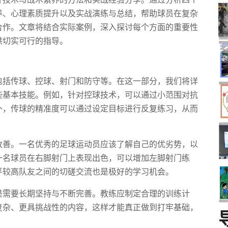
升技术与战术素养的方法和实战经验分享。通过分析四个
养、心理素质提升以及实战演练与总结，帮助球员在复杂
合作。文章将结合实际案例，深入探讨每个方面的重要性
供切实可行的指导。
包括传球、控球、射门和防守等。在这一部分，我们将详
些基本技能。例如，针对控球技术，可以通过小范围对抗
外，传球的精准度可以通过设定目标进行反复练习，从而
改善。一名优秀的足球运动员应该了解自己的优劣势，以
一名球员在右脚射门上表现出色，可以增加左脚射门练
平较高队友之间的切磋交流也是极好的学习机会。
是需要长期坚持与不断完善。教练应制定合理的训练计
复杂、更具挑战性的内容，这样才能真正做到打牢基础，