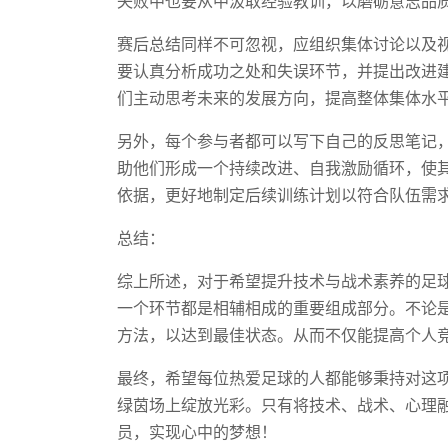
最后，要培养年轻球员树立长期目标，而不是
带来的焦虑感，使其更能专注于过程，提高自
是激励他们继续努力的重要手段之一。
4、实战演练与总结
实战演练是检验学习成果的重要环节。通过频
术知识理解，还能发现自身不足之处。在此过