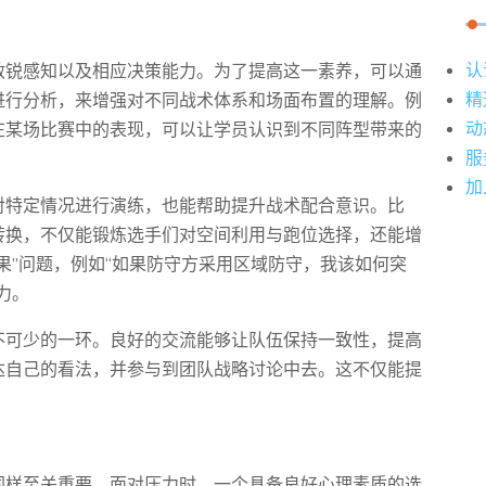
认
敏锐感知以及相应决策能力。为了提高这一素养，可以通
精
进行分析，来增强对不同战术体系和场面布置的理解。例
动
在某场比赛中的表现，可以让学员认识到不同阵型带来的
服
加
对特定情况进行演练，也能帮助提升战术配合意识。比
转换，不仅能锻炼选手们对空间利用与跑位选择，还能增
果”问题，例如“如果防守方采用区域防守，我该如何突
力。
不可少的一环。良好的交流能够让队伍保持一致性，提高
达自己的看法，并参与到团队战略讨论中去。这不仅能提
同样至关重要。面对压力时，一个具备良好心理素质的选