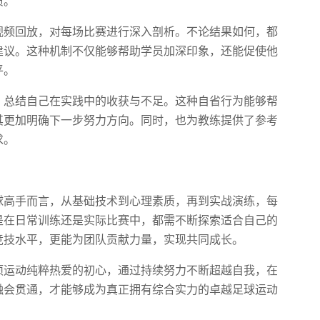
只盯着短期成绩。这种稳定性可以减轻他们因追求胜利所
我要求。而且，在实现阶段性小目标时给予适当表扬，也
繁参加正式或非正式比赛，不仅能够加深对各项技能和战
程中，应鼓励年轻选手勇敢尝试新技法、新策略，即使在