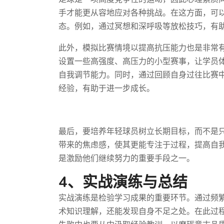
手才能更从容地应对各种挑战。在这方面，可
态。例如，通过冥想和深呼吸等放松技巧，有
此外，模拟比赛情境以提高抗压能力也是非常
设置一些高强度、高压力的小型赛事，让学员
自我调节能力。同时，通过回顾自身过往比赛
经验，有助于进一步成长。