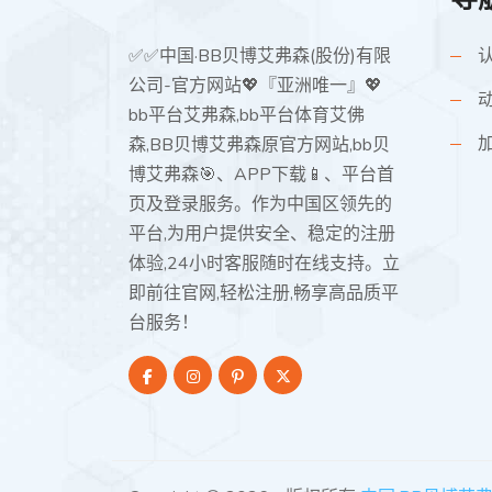
上一篇
准备好开始吧，它既