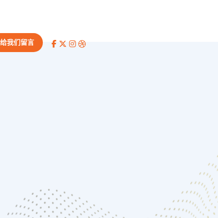
给我们留言