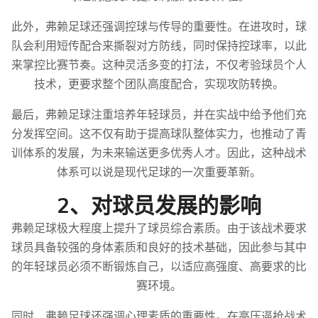
此外，弗赖足球还强调控球与传导的重要性。在进攻时，球
队会利用短传配合来撕裂对方防线，同时保持控球率，以此
来掌控比赛节奏。这种灵活多变的打法，不仅考验球员个人
技术，更要求整个团队高度配合，实现攻防转换。
最后，弗赖足球注重培养年轻球员，并在实战中给予他们充
分发挥空间。这不仅有助于提高球队整体实力，也推动了青
训体系的发展，为未来输送更多优秀人才。因此，这种战术
体系可以说是现代足球的一次重要革新。
2、对球员发展的影响
弗赖足球极大程度上提升了球员综合素质。由于该战术要求
球员具备较强的身体素质和良好的技术基础，因此参与其中
的年轻球员必须不断锻炼自己，以适应高强度、高要求的比
赛环境。
同时，弗赖足球还强调心理素质的重要性。在高压逼抢战术