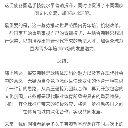
这促使各国选手技能水平普遍提升，同时也促进了不同国家
间文化交流，加深彼此理解。
最重要的是，这一趋势推动世界范围内青年培训机制改革。
一些国家开始重新审视自己的青训模式，并结合弗赖思想进
行调整，以期培养出符合现代需求的新型人才，加强全球范
围内青少年培训市场的发展潜力。
总结：
综上所述，探索弗赖足球所体现出的魅力以及其在现代社会
中的意义，无疑为当今竞争激烈且快速变化的体育环境提供
了一种新的思路。从高压逼抢到团队合作，再到开放包容的
文化氛围，这些都是现代职业体育所亟需具备的重要特征。
同时，其全球推广带来的积极效应，将进一步推动各国之间
在体育领域内深化合作，实现共同发展。
未来，我们期待看到更多关于弗赖哲学理念在不同层次上的