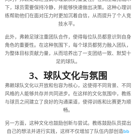
下，球员需要保持冷静，并能够快速做出决策。这种心理训
练帮助他们在面对压力时更加沉着自信，从而提升了个人竞
技水平。
此外，弗赖足球注重团队合作，使得每位队员都意识到自身
角色的重要性。在这种氛围下，每个球员都努力融入团队，
为整体目标贡献力量，从而培养出了一支团结一致、默契十
足的球队。
3、球队文化与氛围
弗赖球队文化以开放和包容为核心，这使得不同背景、不同
风格的人能够共存并共同进步。在这样的文化氛围中，教练
与球员之间建立了良好的沟通渠道，使得训练和比赛更为顺
畅。
另一方面，这种文化也鼓励创新与尝试。教练鼓励队员提出
自己的想法并进行实践，这样不仅增加了队伍内部创造
bb