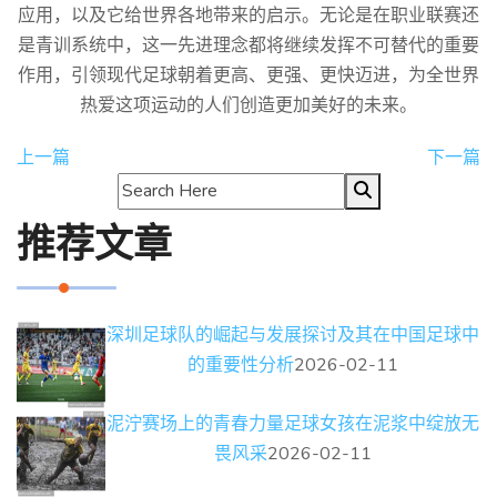
应用，以及它给世界各地带来的启示。无论是在职业联赛还
是青训系统中，这一先进理念都将继续发挥不可替代的重要
作用，引领现代足球朝着更高、更强、更快迈进，为全世界
热爱这项运动的人们创造更加美好的未来。
上一篇
下一篇
推荐文章
深圳足球队的崛起与发展探讨及其在中国足球中
的重要性分析
2026-02-11
泥泞赛场上的青春力量足球女孩在泥浆中绽放无
畏风采
2026-02-11