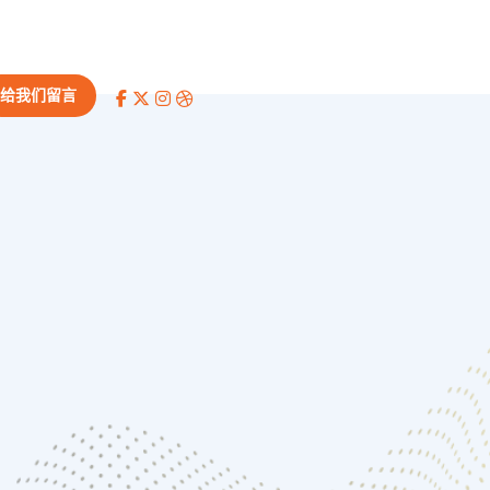
给我们留言