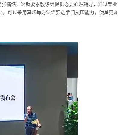
紧张情绪，这就要求教练组提供必要心理辅导，通过专业
外，可以采用冥想等方法增强选手们抗压能力，使其更加