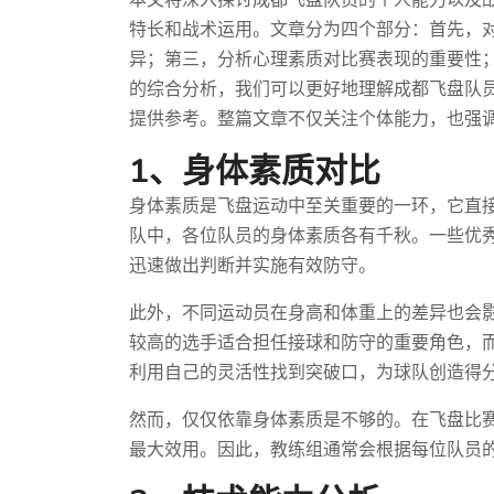
本文将深入探讨成都飞盘队员的个人能力以及
特长和战术运用。文章分为四个部分：首先，
异；第三，分析心理素质对比赛表现的重要性
的综合分析，我们可以更好地理解成都飞盘队
提供参考。整篇文章不仅关注个体能力，也强
1、身体素质对比
身体素质是飞盘运动中至关重要的一环，它直
队中，各位队员的身体素质各有千秋。一些优
迅速做出判断并实施有效防守。
此外，不同运动员在身高和体重上的差异也会
较高的选手适合担任接球和防守的重要角色，
利用自己的灵活性找到突破口，为球队创造得
然而，仅仅依靠身体素质是不够的。在飞盘比
最大效用。因此，教练组通常会根据每位队员