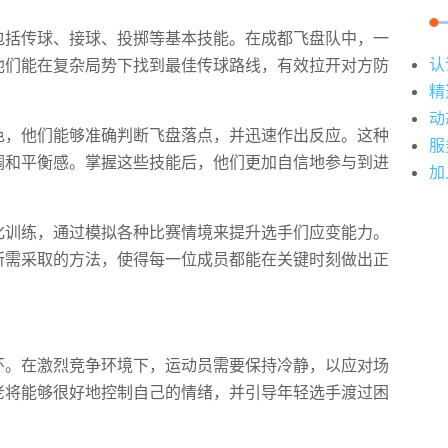
包括传球、接球、投掷等基本技能。在成都飞盘队中，一
认
他们能在复杂局势下找到最佳传球路线，有效拉开对方防
精
动
色，他们能够准确判断飞盘落点，并迅速作出反应。这种
服
调和平衡感。掌握这些技能后，他们更加自信地参与到进
加
化训练，通过模拟各种比赛情境来提升选手们应变能力。
所需采取的方法，使得每一位成员都能在关键时刻做出正
环。在激烈竞争环境下，运动员需要保持冷静，以应对场
老将能够很好地控制自己的情绪，并引导年轻选手渡过困